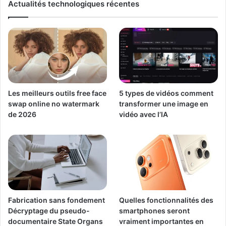
Actualités technologiques récentes
Les meilleurs outils free face
5 types de vidéos comment
swap online no watermark
transformer une image en
de 2026
vidéo avec l’IA
Fabrication sans fondement
Quelles fonctionnalités des
Décryptage du pseudo-
smartphones seront
documentaire State Organs
vraiment importantes en