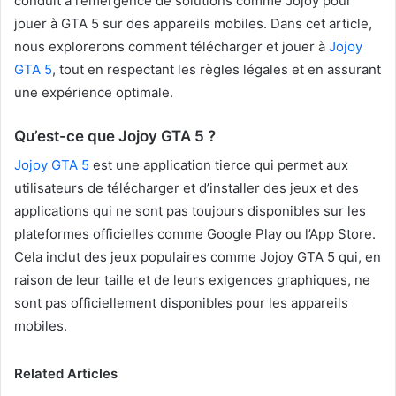
conduit à l’émergence de solutions comme Jojoy pour
jouer à GTA 5 sur des appareils mobiles. Dans cet article,
nous explorerons comment télécharger et jouer à
Jojoy
GTA 5
, tout en respectant les règles légales et en assurant
une expérience optimale.
Qu’est-ce que Jojoy GTA 5 ?
Jojoy GTA 5
est une application tierce qui permet aux
utilisateurs de télécharger et d’installer des jeux et des
applications qui ne sont pas toujours disponibles sur les
plateformes officielles comme Google Play ou l’App Store.
Cela inclut des jeux populaires comme Jojoy GTA 5 qui, en
raison de leur taille et de leurs exigences graphiques, ne
sont pas officiellement disponibles pour les appareils
mobiles.
Related Articles