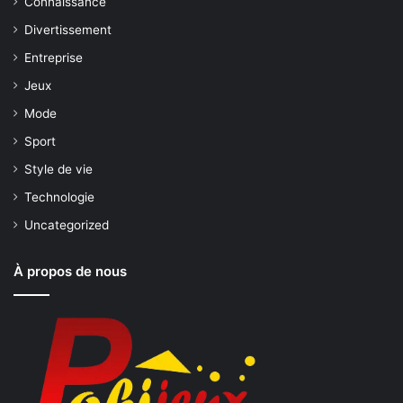
Connaissance
Divertissement
Entreprise
Jeux
Mode
Sport
Style de vie
Technologie
Uncategorized
À propos de nous