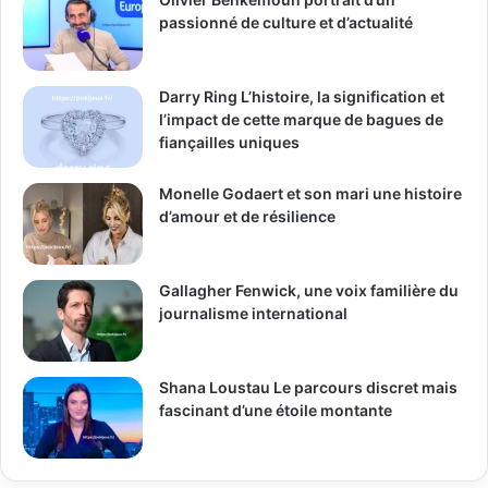
passionné de culture et d’actualité
Darry Ring L’histoire, la signification et
l’impact de cette marque de bagues de
fiançailles uniques
Monelle Godaert et son mari une histoire
d’amour et de résilience
Gallagher Fenwick, une voix familière du
journalisme international
Shana Loustau Le parcours discret mais
fascinant d’une étoile montante