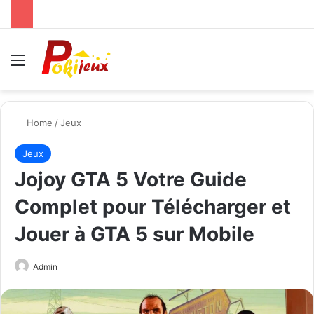
Menu
Se
Home
/
Jeux
Jeux
Jojoy GTA 5 Votre Guide
Complet pour Télécharger et
Jouer à GTA 5 sur Mobile
Send
Admin
an
email