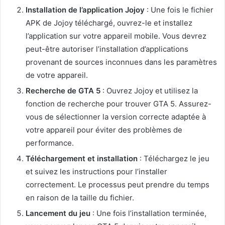
Installation de l’application Jojoy
: Une fois le fichier
APK de Jojoy téléchargé, ouvrez-le et installez
l’application sur votre appareil mobile. Vous devrez
peut-être autoriser l’installation d’applications
provenant de sources inconnues dans les paramètres
de votre appareil.
Recherche de GTA 5
: Ouvrez Jojoy et utilisez la
fonction de recherche pour trouver GTA 5. Assurez-
vous de sélectionner la version correcte adaptée à
votre appareil pour éviter des problèmes de
performance.
Téléchargement et installation
: Téléchargez le jeu
et suivez les instructions pour l’installer
correctement. Le processus peut prendre du temps
en raison de la taille du fichier.
Lancement du jeu
: Une fois l’installation terminée,