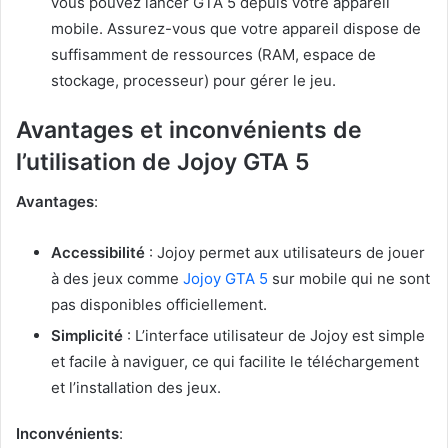
vous pouvez lancer GTA 5 depuis votre appareil
mobile. Assurez-vous que votre appareil dispose de
suffisamment de ressources (RAM, espace de
stockage, processeur) pour gérer le jeu.
Avantages et inconvénients de
l’utilisation de Jojoy GTA 5
Avantages
:
Accessibilité
: Jojoy permet aux utilisateurs de jouer
à des jeux comme
Jojoy GTA 5
sur mobile qui ne sont
pas disponibles officiellement.
Simplicité
: L’interface utilisateur de Jojoy est simple
et facile à naviguer, ce qui facilite le téléchargement
et l’installation des jeux.
Inconvénients
: