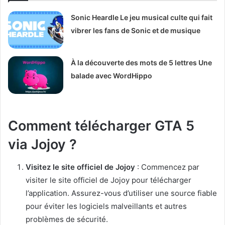
Sonic Heardle Le jeu musical culte qui fait
vibrer les fans de Sonic et de musique
À la découverte des mots de 5 lettres Une
balade avec WordHippo
Comment télécharger GTA 5
via Jojoy ?
Visitez le site officiel de Jojoy
: Commencez par
visiter le site officiel de Jojoy pour télécharger
l’application. Assurez-vous d’utiliser une source fiable
pour éviter les logiciels malveillants et autres
problèmes de sécurité.