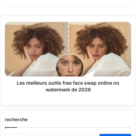
Les
meilleurs
outils
free
face
swap
online
no
watermark
de
Les meilleurs outils free face swap online no
2026
watermark de 2026
recherche