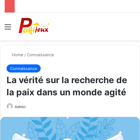
Menu
Se
Home
/
Connaissance
Connaissance
La vérité sur la recherche de
la paix dans un monde agité
Send
Admin
an
email