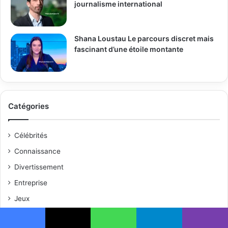
journalisme international
Shana Loustau Le parcours discret mais
fascinant d’une étoile montante
Catégories
Célébrités
Connaissance
Divertissement
Entreprise
Jeux
Mode
Facebook
X
WhatsApp
Telegram
Viber