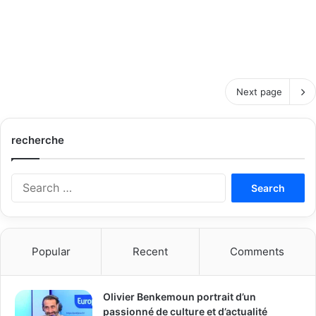
Next page
recherche
S
e
a
r
c
Popular
Recent
Comments
h
f
o
Olivier Benkemoun portrait d’un
r
passionné de culture et d’actualité
: