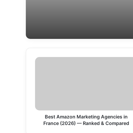
Corrosion et rouille de voiture causes,
Outils traditionnels amazoniens et con
Best
Amazon
Marketing
Agencies
in
France
(2026)
—
Ranked
&
Best Amazon Marketing Agencies in
Compared
France (2026) — Ranked & Compared