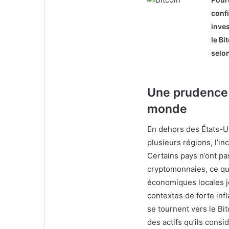
conf
inve
le Bi
selon
Une prudence 
monde
En dehors des États-Un
plusieurs régions, l’in
Certains pays n’ont pas
cryptomonnaies, ce qui
économiques locales j
contextes de forte infl
se tournent vers le Bi
des actifs qu’ils cons