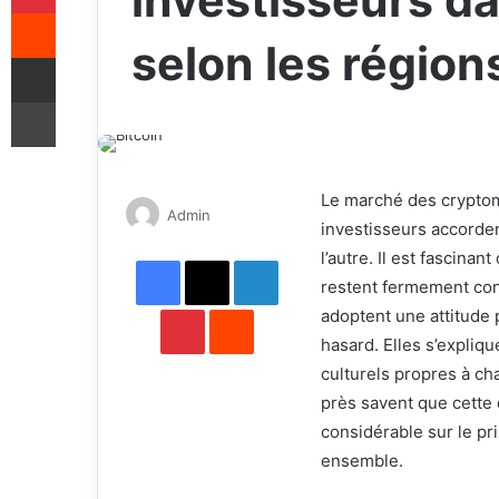
investisseurs da
Reddit
selon les région
Share via Email
Print
Le marché des cryptom
Send
Admin
investisseurs accorden
an
l’autre. Il est fascina
Facebook
X
email
LinkedIn
restent fermement conv
Pinterest
Reddit
adoptent une attitude 
hasard. Elles s’expliq
culturels propres à ch
près savent que cette
considérable sur le p
ensemble.