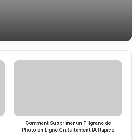
 prévention et réparation de la carrosserie
texte culturel
Comment
Supprimer
un
Filigrane
de
Photo
en
Ligne
Gratuitement
IA
Comment Supprimer un Filigrane de
Rapide
Photo en Ligne Gratuitement IA Rapide