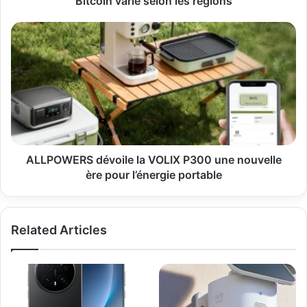
Bitcoin varie selon les régions
régions
ALLPOWERS
dévoile
la
VOLIX
P300
une
nouvelle
ère
pour
l’énergie
ALLPOWERS dévoile la VOLIX P300 une nouvelle
portable
ère pour l’énergie portable
Related Articles