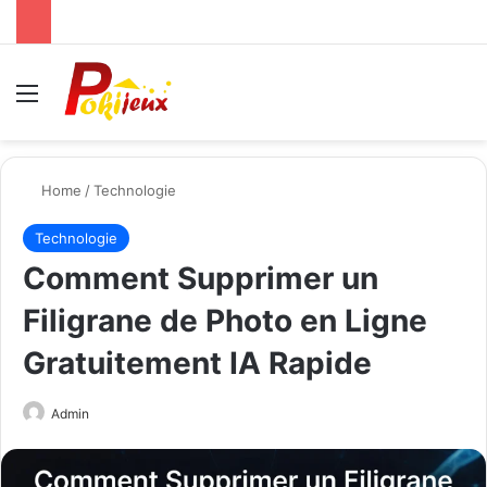
Menu
Se
Home
/
Technologie
Technologie
Comment Supprimer un
Filigrane de Photo en Ligne
Gratuitement IA Rapide
Send
Admin
an
email