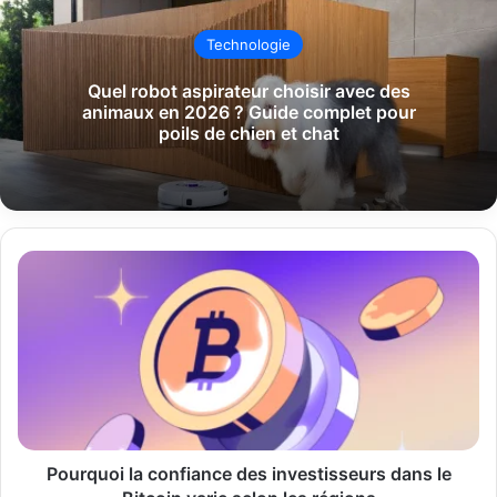
Technologie
Quel robot aspirateur choisir avec des
animaux en 2026 ? Guide complet pour
poils de chien et chat
Pourquoi
la
confiance
des
investisseurs
dans
le
Bitcoin
varie
selon
Pourquoi la confiance des investisseurs dans le
les