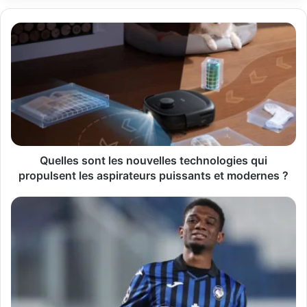
Quelles
sont
les
nouvelles
technologies
qui
propulsent
les
aspirateurs
puissants
Quelles sont les nouvelles technologies qui
et
propulsent les aspirateurs puissants et modernes ?
modernes
?
Amad
Diallo
parcours,
talent,
style
de
jeu
et