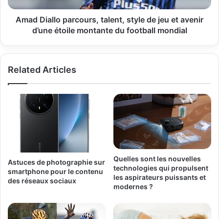
avenir
d’une
Amad Diallo parcours, talent, style de jeu et avenir
étoile
d’une étoile montante du football mondial
montante
du
football
Related Articles
mondial
Quelles sont les nouvelles
Astuces de photographie sur
technologies qui propulsent
smartphone pour le contenu
les aspirateurs puissants et
des réseaux sociaux
modernes ?