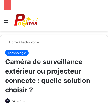
Menu
Se
Home
/
Technologie
Technologie
Caméra de surveillance
extérieur ou projecteur
connecté : quelle solution
choisir ?
Send
Prime Star
an