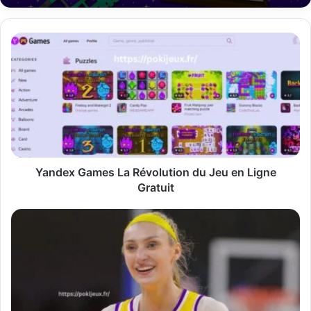
Yandex
Games
La
Révolution
du
Jeu
en
Ligne
Gratuit
Yandex Games La Révolution du Jeu en Ligne
Gratuit
Cameron
Brink
La
Nouvelle
Étoile
Montante
du