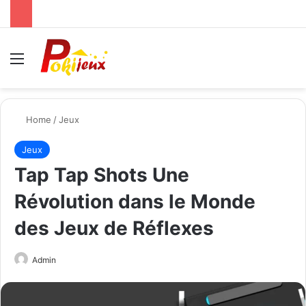
Menu
Se
Home
/
Jeux
Jeux
Tap Tap Shots Une
Révolution dans le Monde
des Jeux de Réflexes
Send
Admin
an
email