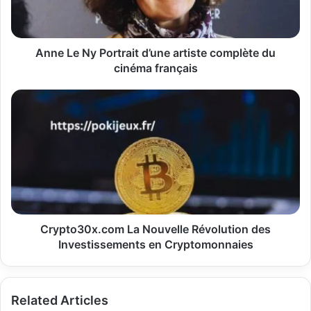
complète
du
cinéma
français
Anne Le Ny Portrait d’une artiste complète du
cinéma français
Crypto30x.com
La
Nouvelle
Révolution
des
Investissements
en
Cryptomonnaies
Crypto30x.com La Nouvelle Révolution des
Investissements en Cryptomonnaies
Related Articles