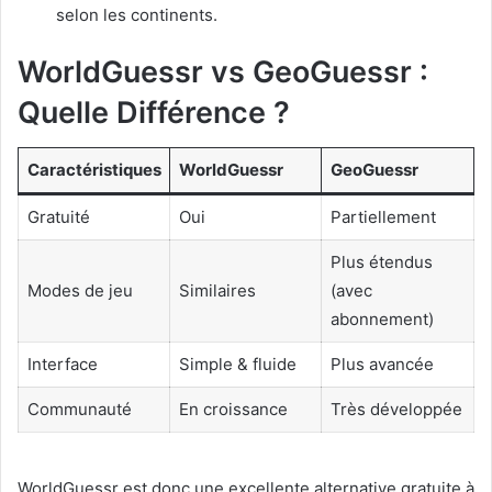
selon les continents.
WorldGuessr vs GeoGuessr :
Quelle Différence ?
Caractéristiques
WorldGuessr
GeoGuessr
Gratuité
Oui
Partiellement
Plus étendus
Modes de jeu
Similaires
(avec
abonnement)
Interface
Simple & fluide
Plus avancée
Communauté
En croissance
Très développée
WorldGuessr est donc une excellente alternative gratuite à