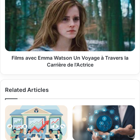
avec
Emma
Watson
Un
Voyage
à
Travers
la
Carrière
Films avec Emma Watson Un Voyage à Travers la
de
Carrière de l'Actrice
l'Actrice
Related Articles