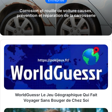
Entreprise
Corrosion et rouille de voiture causes,
prévention et réparation de la carrosserie
WorldGuessr
Le
Jeu
Géographique
Qui
Fait
Voyager
Sans
Bouger
de
WorldGuessr Le Jeu Géographique Qui Fait
Chez
Voyager Sans Bouger de Chez Soi
Soi
Films