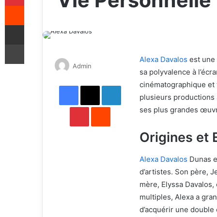
Vie Personnelle
Reddit
Share via Email
Print
Alexa Davalos
est une 
Send
Admin
sa polyvalence à l’écra
an
cinématographique et 
Facebook
X
email
LinkedIn
plusieurs productions à
Pinterest
Reddit
ses plus grandes œuvr
Origines et
Alexa Davalos
Dunas e
d’artistes. Son père, 
mère, Elyssa Davalos, 
multiples, Alexa a gra
d’acquérir une double c