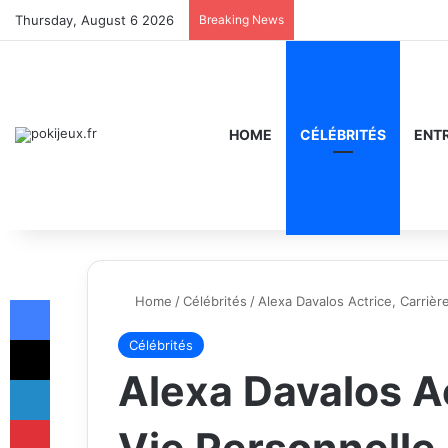
Thursday, August 6 2026
Breaking News
HOME
CÉLÉBRITÉS
ENT
Facebook
Home
/
Célébrités
/
Alexa Davalos Actrice, Carrièr
X
Célébrités
Alexa Davalos Ac
LinkedIn
Pinterest