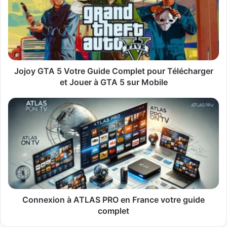
Votre
Guide
Complet
pour
Télécharger
et
Jouer
Jojoy GTA 5 Votre Guide Complet pour Télécharger
à
et Jouer à GTA 5 sur Mobile
GTA
5
Connexion
sur
à
Mobile
ATLAS
PRO
en
France
votre
guide
complet
Connexion à ATLAS PRO en France votre guide
complet