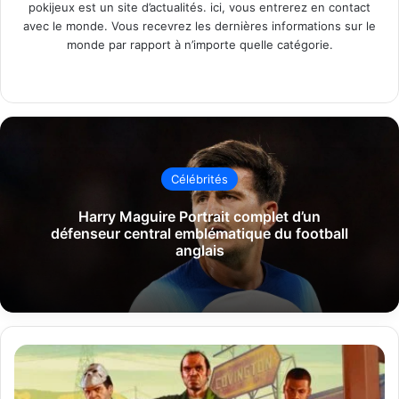
pokijeux est un site d’actualités. ici, vous entrerez en contact
avec le monde. Vous recevrez les dernières informations sur le
monde par rapport à n’importe quelle catégorie.
Website
Célébrités
Harry Maguire Portrait complet d’un
défenseur central emblématique du football
anglais
Jojoy
GTA
5