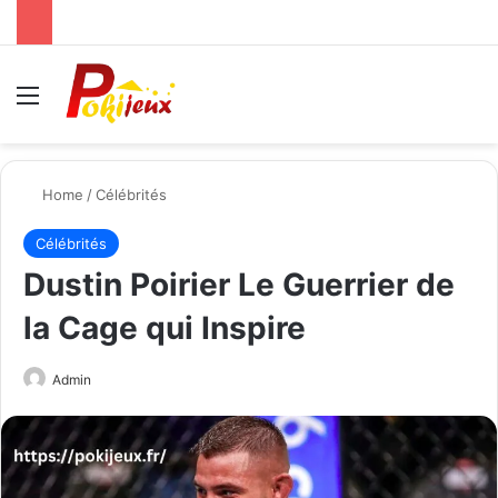
Menu
Se
Home
/
Célébrités
Célébrités
Dustin Poirier Le Guerrier de
la Cage qui Inspire
Send
Admin
an
email