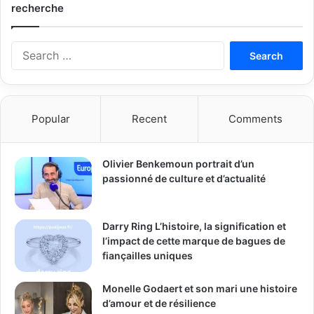
recherche
S
e
a
r
c
Popular
Recent
Comments
h
f
o
Olivier Benkemoun portrait d’un
r
passionné de culture et d’actualité
:
Darry Ring L’histoire, la signification et
l’impact de cette marque de bagues de
fiançailles uniques
Monelle Godaert et son mari une histoire
d’amour et de résilience