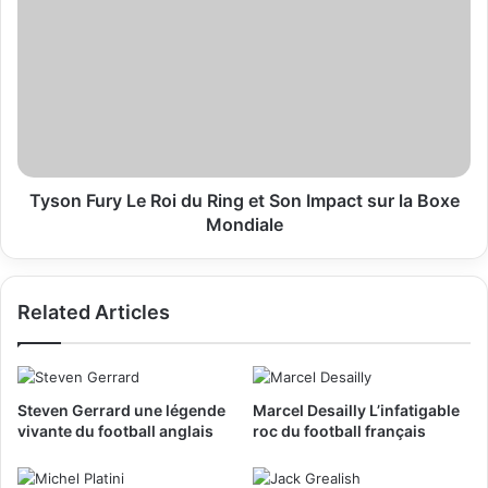
Fury
Le
Roi
du
Ring
et
Son
Impact
sur
Tyson Fury Le Roi du Ring et Son Impact sur la Boxe
la
Mondiale
Boxe
Mondiale
Related Articles
Steven Gerrard une légende
Marcel Desailly L’infatigable
vivante du football anglais
roc du football français