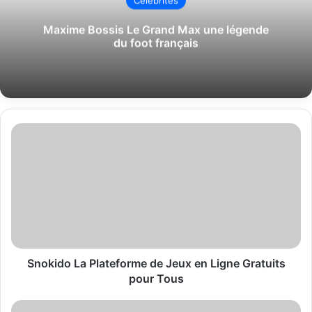
Célébrités
Maxime Bossis Le Grand Max une légende
du foot français
Snokido
La
Plateforme
de
Jeux
en
Ligne
Gratuits
pour
Tous
Snokido La Plateforme de Jeux en Ligne Gratuits
pour Tous
Tyson