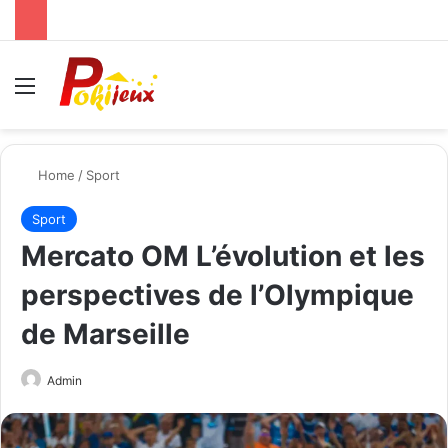
Menu
Se
Home
/
Sport
Sport
Mercato OM L’évolution et les
perspectives de l’Olympique
de Marseille
Send
Admin
an
email