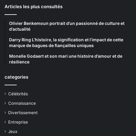
Articles les plus consultés
Olivier Benkemoun portrait d’un passionné de culture et
d’actualité
Darry Ring L’histoire, la signification et l’impact de cette
marque de bagues de fiançailles uniques
Monelle Godaert et son mari une histoire d’amour et de
résilience
categories
Célébrités
Connaissance
Divertissement
Entreprise
Jeux