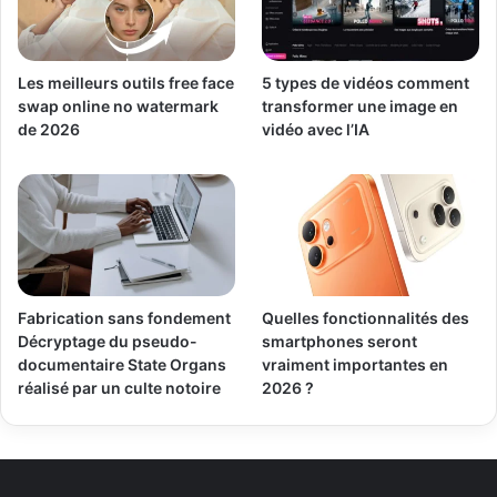
Les meilleurs outils free face
5 types de vidéos comment
swap online no watermark
transformer une image en
de 2026
vidéo avec l’IA
Fabrication sans fondement
Quelles fonctionnalités des
Décryptage du pseudo-
smartphones seront
documentaire State Organs
vraiment importantes en
réalisé par un culte notoire
2026 ?