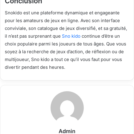
Conclusion
Snokido est une plateforme dynamique et engageante
pour les amateurs de jeux en ligne. Avec son interface
conviviale, son catalogue de jeux diversifié, et sa gratuité,
il n’est pas surprenant que
Sno kido
continue d’être un
choix populaire parmi les joueurs de tous âges. Que vous
soyez à la recherche de jeux d’action, de réflexion ou de
multijoueur, Sno kido a tout ce qu’il vous faut pour vous
divertir pendant des heures.
Admin