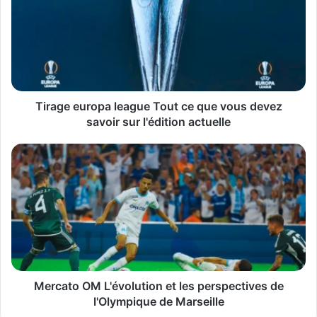
league
Tout
ce
que
vous
devez
savoir
sur
Tirage europa league Tout ce que vous devez
l'édition
savoir sur l'édition actuelle
actuelle
Mercato
OM
L'évolution
et
les
perspectives
de
l'Olympique
de
Marseille
Mercato OM L'évolution et les perspectives de
l'Olympique de Marseille