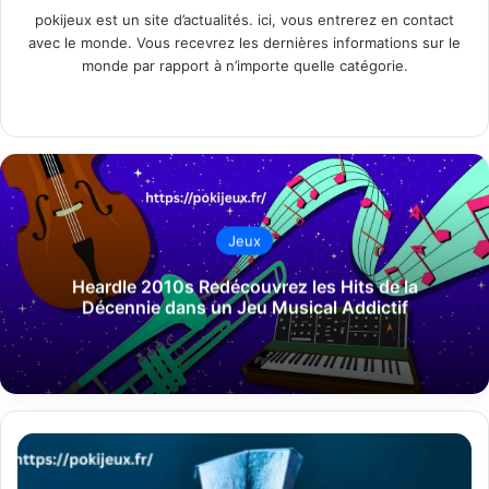
pokijeux est un site d’actualités. ici, vous entrerez en contact
avec le monde. Vous recevrez les dernières informations sur le
monde par rapport à n’importe quelle catégorie.
Website
Jeux
Heardle 2010s Redécouvrez les Hits de la
Décennie dans un Jeu Musical Addictif
Tirage
europa