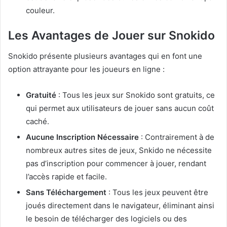
couleur.
Les Avantages de Jouer sur Snokido
Snokido présente plusieurs avantages qui en font une
option attrayante pour les joueurs en ligne :
Gratuité
: Tous les jeux sur Snokido sont gratuits, ce
qui permet aux utilisateurs de jouer sans aucun coût
caché.
Aucune Inscription Nécessaire
: Contrairement à de
nombreux autres sites de jeux, Snkido ne nécessite
pas d’inscription pour commencer à jouer, rendant
l’accès rapide et facile.
Sans Téléchargement
: Tous les jeux peuvent être
joués directement dans le navigateur, éliminant ainsi
le besoin de télécharger des logiciels ou des