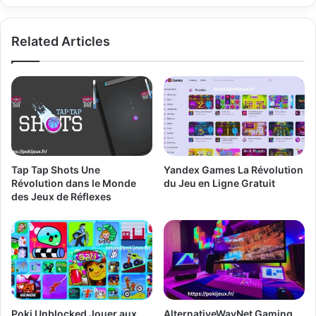
Related Articles
Tap Tap Shots Une
Yandex Games La Révolution
Révolution dans le Monde
du Jeu en Ligne Gratuit
des Jeux de Réflexes
Poki Unblocked Jouer aux
AlternativeWayNet Gaming