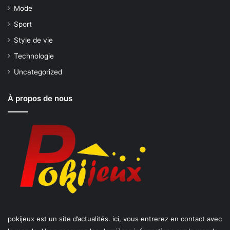
Mode
Sport
Style de vie
Technologie
Uncategorized
À propos de nous
pokijeux est un site d’actualités. ici, vous entrerez en contact avec