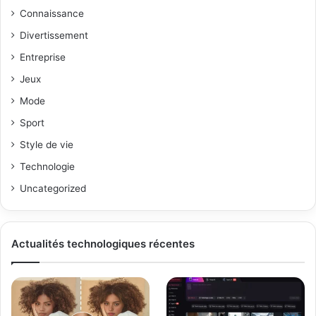
Connaissance
Divertissement
Entreprise
Jeux
Mode
Sport
Style de vie
Technologie
Uncategorized
Actualités technologiques récentes