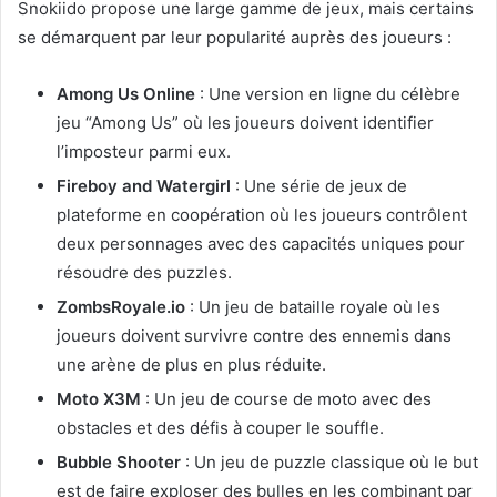
Snokiido propose une large gamme de jeux, mais certains
se démarquent par leur popularité auprès des joueurs :
Among Us Online
: Une version en ligne du célèbre
jeu “Among Us” où les joueurs doivent identifier
l’imposteur parmi eux.
Fireboy and Watergirl
: Une série de jeux de
plateforme en coopération où les joueurs contrôlent
deux personnages avec des capacités uniques pour
résoudre des puzzles.
ZombsRoyale.io
: Un jeu de bataille royale où les
joueurs doivent survivre contre des ennemis dans
une arène de plus en plus réduite.
Moto X3M
: Un jeu de course de moto avec des
obstacles et des défis à couper le souffle.
Bubble Shooter
: Un jeu de puzzle classique où le but
est de faire exploser des bulles en les combinant par