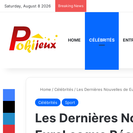
Saturday, August 8 2026
Breaking News
HOME
CÉLÉBRITÉS
ENT
Facebook
Home
/
Célébrités
/
Les Dernières Nouvelles de E
X
Célébrités
Sport
LinkedIn
Les Dernières N
Pinterest