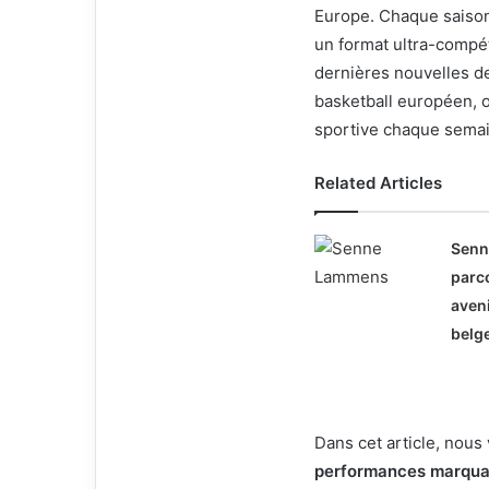
Europe. Chaque saison,
un format ultra-compéti
dernières nouvelles 
basketball européen, où
sportive chaque sema
Related Articles
Sen
parco
aveni
belg
Dans cet article, nou
performances marqua