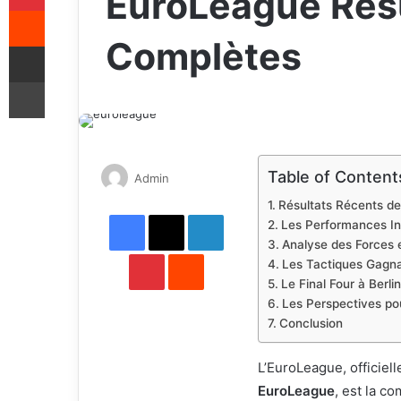
EuroLeague Résu
Reddit
Complètes
Share via Email
Print
Table of Content
Send
Admin
an
Résultats Récents de
Facebook
X
email
LinkedIn
Les Performances Ind
Analyse des Forces 
Pinterest
Reddit
Les Tactiques Gagna
Le Final Four à Berli
Les Perspectives pou
Conclusion
L’EuroLeague, officie
EuroLeague
, est la c