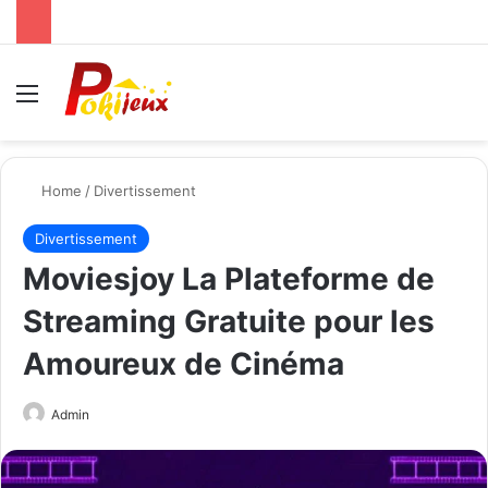
Menu
Se
Home
/
Divertissement
Divertissement
Moviesjoy La Plateforme de
Streaming Gratuite pour les
Amoureux de Cinéma
Send
Admin
an
email