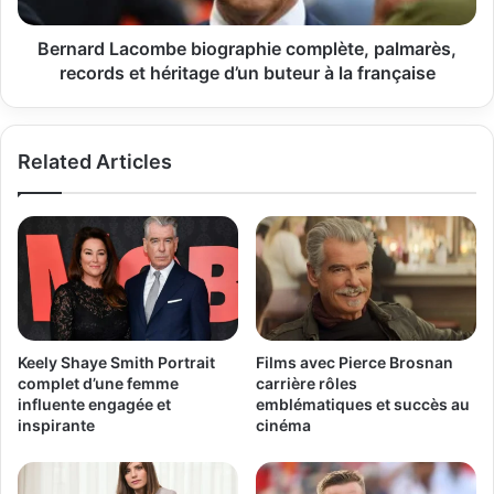
d’un
buteur
Bernard Lacombe biographie complète, palmarès,
à
records et héritage d’un buteur à la française
la
française
Related Articles
Keely Shaye Smith Portrait
Films avec Pierce Brosnan
complet d’une femme
carrière rôles
influente engagée et
emblématiques et succès au
inspirante
cinéma