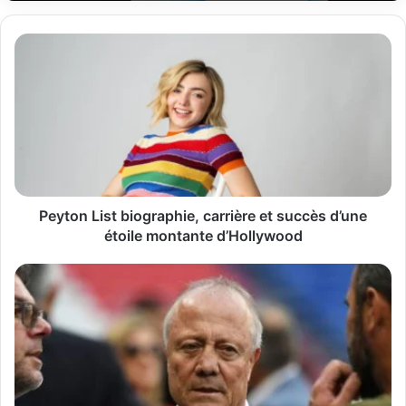
Peyton
List
biographie,
carrière
et
succès
d’une
étoile
montante
d’Hollywood
Peyton List biographie, carrière et succès d’une
étoile montante d’Hollywood
Bernard
Lacombe
biographie
complète,
palmarès,
records
et
héritage