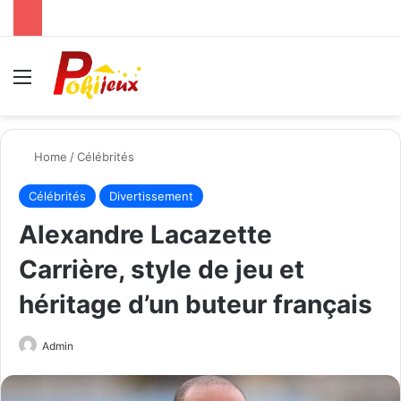
Menu
Se
Home
/
Célébrités
Célébrités
Divertissement
Alexandre Lacazette
Carrière, style de jeu et
héritage d’un buteur français
Send
Admin
an
email