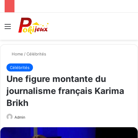
Menu
Se
Home
/
Célébrités
Célébrités
Une figure montante du
journalisme français Karima
Brikh
Send
Admin
an
email