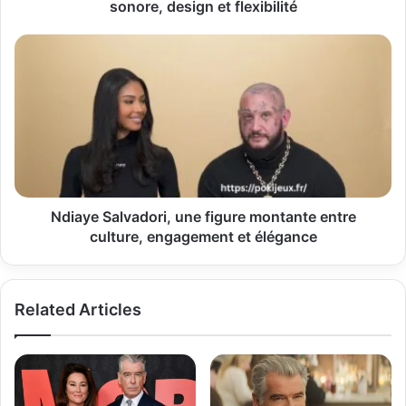
sonore, design et flexibilité
Ndiaye
Salvadori,
une
figure
montante
entre
culture,
engagement
et
élégance
Ndiaye Salvadori, une figure montante entre
culture, engagement et élégance
Related Articles