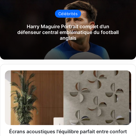
Célébrités
Harry Maguire Portrait complet d’un
défenseur central emblématique du football
anglais
Écrans
acoustiques
l'équilibre
parfait
entre
confort
sonore,
design
et
flexibilité
Écrans acoustiques l'équilibre parfait entre confort