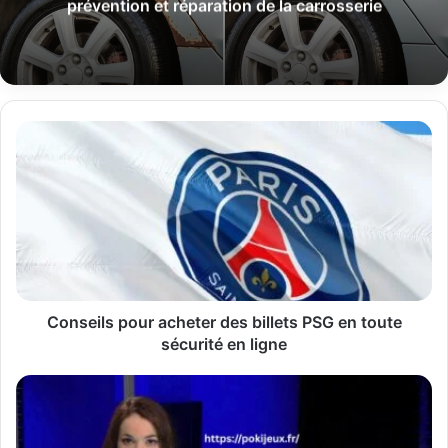
prévention et réparation de la carrosserie
Conseils
pour
acheter
des
billets
PSG
en
toute
sécurité
en
Conseils pour acheter des billets PSG en toute
ligne
sécurité en ligne
Une
figure
montante
du