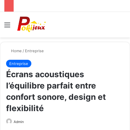
Menu
Se
Home
/
Entreprise
Entreprise
Écrans acoustiques
l’équilibre parfait entre
confort sonore, design et
flexibilité
Send
Admin
an