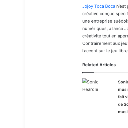
Jojoy Toca Boca
n’est 
créative conçue spécif
une entreprise suédoi
numériques, a lancé Jo
créativité tout en app
Contrairement aux jeux
l’accent sur le jeu libr
Related Articles
Sonic
music
fait 
de So
musi