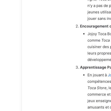
n’y a pas de p
jeunes utilis
jouer sans in
Encouragement de
Jojoy Toca Bo
comme
Toca 
cuisiner des 
leurs propres
développemen
Apprentissage Pa
En jouant à
J
compétences 
Toca Store
, 
commerce et 
jeux enseign
amusants et c