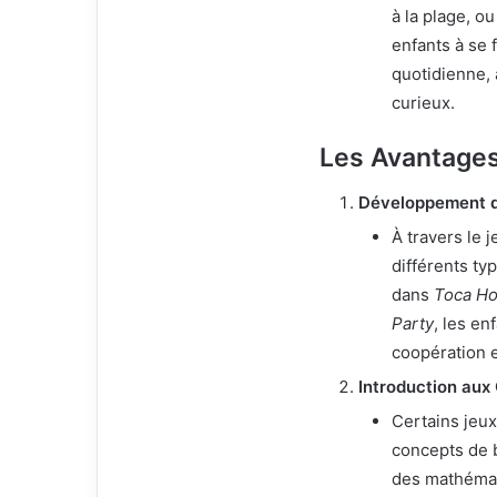
à la plage, o
enfants à se 
quotidienne, 
curieux.
Les Avantages
Développement d
À travers le 
différents ty
dans
Toca Ho
Party
, les e
coopération e
Introduction au
Certains jeux
concepts de b
des mathémat