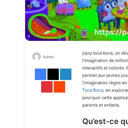
jojoy toca boca, un d
Send
Admin
l’imagination de millio
an
interactifs et colorés.
Facebook
X
email
LinkedIn
permet aux jeunes jou
Pinterest
Reddit
l’imagination règne en
Toca Boca
, en explora
pourquoi cette applic
parents et enfants.
Qu’est-ce q