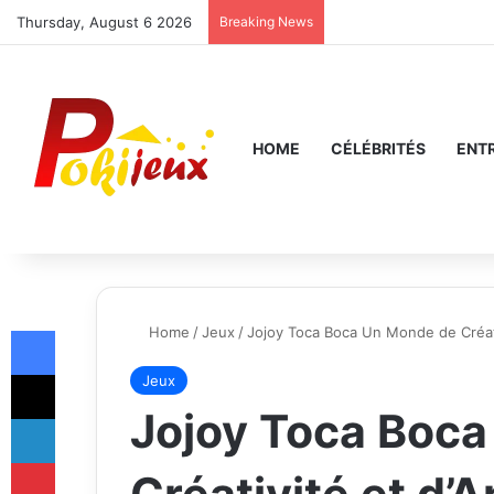
Thursday, August 6 2026
Breaking News
HOME
CÉLÉBRITÉS
ENT
Facebook
Home
/
Jeux
/
Jojoy Toca Boca Un Monde de Créati
X
Jeux
Jojoy Toca Boc
LinkedIn
Pinterest