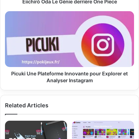
Eiichirō Oda Le Génie derrière One Piece
Picuki
Une
Plateforme
Innovante
pour
Explorer
et
Analyser
Instagram
Picuki Une Plateforme Innovante pour Explorer et
Analyser Instagram
Related Articles