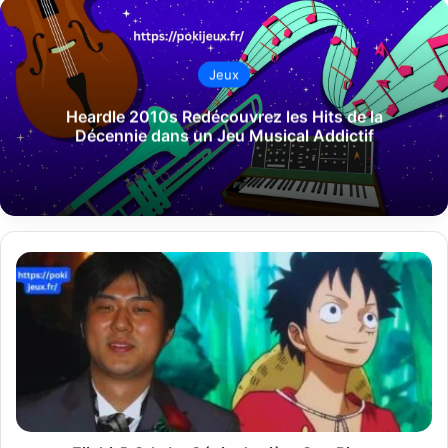
Jeux
Heardle 2010s Redécouvrez les Hits de la
Décennie dans un Jeu Musical Addictif
Eiichirō
Oda
Le
Génie
derrière
One
Piece