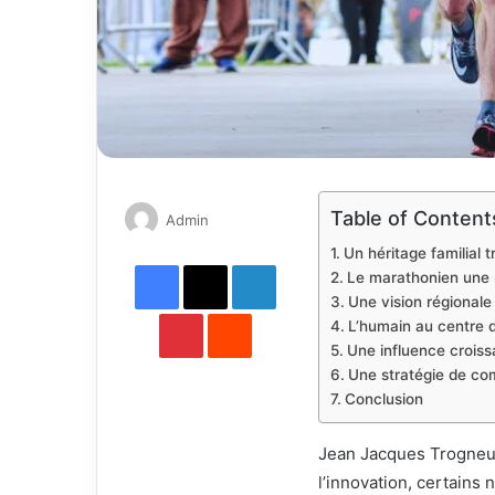
Table of Content
Send
Admin
an
Un héritage familial 
Facebook
X
email
LinkedIn
Le marathonien une 
Une vision régionale 
Pinterest
Reddit
L’humain au centre d
Une influence croiss
Une stratégie de co
Conclusion
Jean Jacques Trogneux
l’innovation, certains