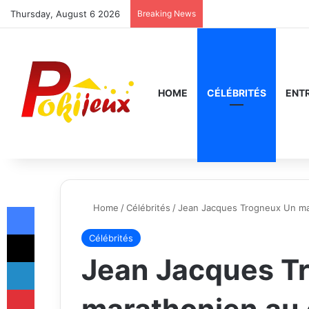
Thursday, August 6 2026
Breaking News
HOME
CÉLÉBRITÉS
ENT
Facebook
Home
/
Célébrités
/
Jean Jacques Trogneux Un mar
X
Célébrités
Jean Jacques T
LinkedIn
Pinterest