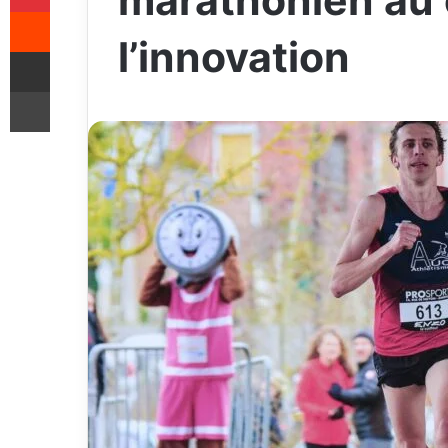
marathonien au
Reddit
l’innovation
Share via Email
Print