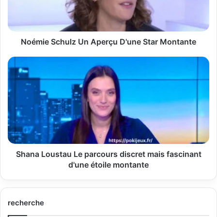
Montante
Noémie Schulz Un Aperçu D'une Star Montante
Shana
Loustau
Le
parcours
discret
mais
fascinant
d'une
étoile
montante
Shana Loustau Le parcours discret mais fascinant
d'une étoile montante
recherche