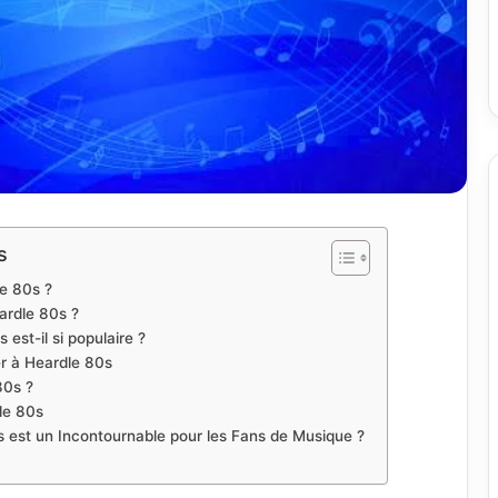
s
e 80s ?
ardle 80s ?
est-il si populaire ?
er à Heardle 80s
80s ?
le 80s
 est un Incontournable pour les Fans de Musique ?