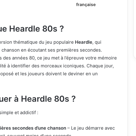
française
ue Heardle 80s ?
ersion thématique du jeu populaire
Heardle
, qui
e chanson en écoutant ses premières secondes.
ts des années 80, ce jeu met à l’épreuve votre mémoire
dité à identifier des morceaux iconiques. Chaque jour,
roposé et les joueurs doivent le deviner en un
er à Heardle 80s ?
imple et addictif :
ières secondes d’une chanson
– Le jeu démarre avec
ourt, souvent moins d’une seconde.