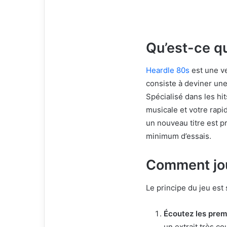
Qu’est-ce q
Heardle 80s
est une v
consiste à deviner un
Spécialisé dans les hi
musicale et votre rapi
un nouveau titre est p
minimum d’essais.
Comment jou
Le principe du jeu est s
Écoutez les prem
un extrait très c