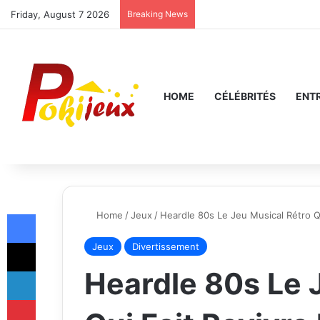
Friday, August 7 2026
Breaking News
HOME
CÉLÉBRITÉS
ENT
Facebook
Home
/
Jeux
/
Heardle 80s Le Jeu Musical Rétro Q
X
Jeux
Divertissement
LinkedIn
Heardle 80s Le 
Pinterest