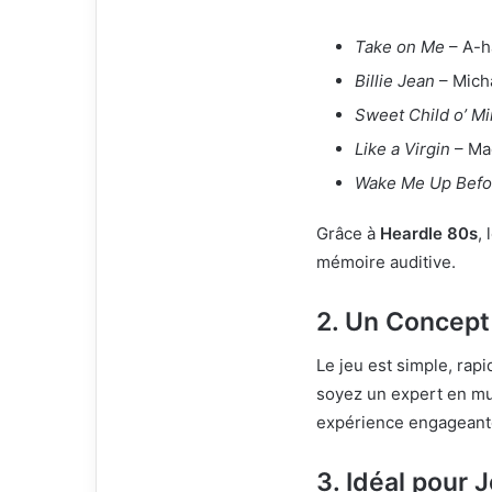
Take on Me
– A-h
Billie Jean
– Mich
Sweet Child o’ M
Like a Virgin
– Ma
Wake Me Up Befo
Grâce à
Heardle 80s
,
mémoire auditive.
2. Un Concept
Le jeu est simple, ra
soyez un expert en mu
expérience engageante
3. Idéal pour 