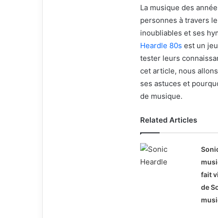
La musique des années
personnes à travers l
inoubliables et ses hy
Heardle 80s
est un je
tester leurs connaiss
cet article, nous allon
ses astuces et pourquo
de musique.
Related Articles
Sonic
music
fait 
de So
musi