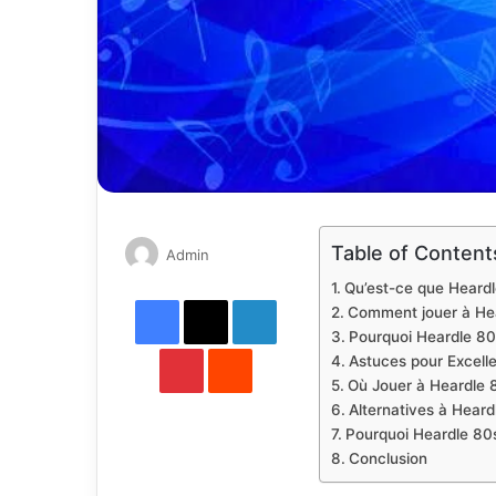
Table of Content
Send
Admin
an
Qu’est-ce que Heardl
Facebook
X
email
LinkedIn
Comment jouer à He
Pourquoi Heardle 80s 
Pinterest
Reddit
Astuces pour Excell
Où Jouer à Heardle 
Alternatives à Heard
Pourquoi Heardle 80s
Conclusion