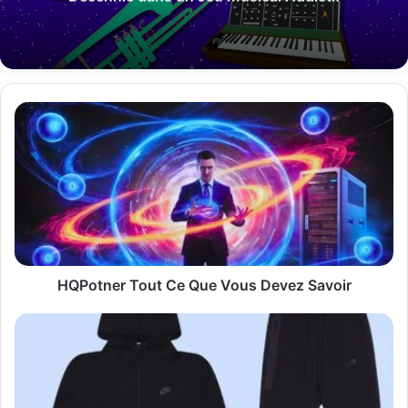
HQPotner
Tout
Ce
Que
Vous
Devez
Savoir
HQPotner Tout Ce Que Vous Devez Savoir
Nike
Tech
Noir
Un
Symbole