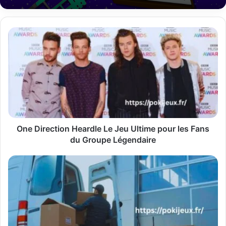
One
Direction
Heardle
Le
Jeu
Ultime
pour
les
Fans
du
One Direction Heardle Le Jeu Ultime pour les Fans
Groupe
du Groupe Légendaire
Légendaire
Princess
Royal
Parcel
Hub
Votre
Centre
Logistique