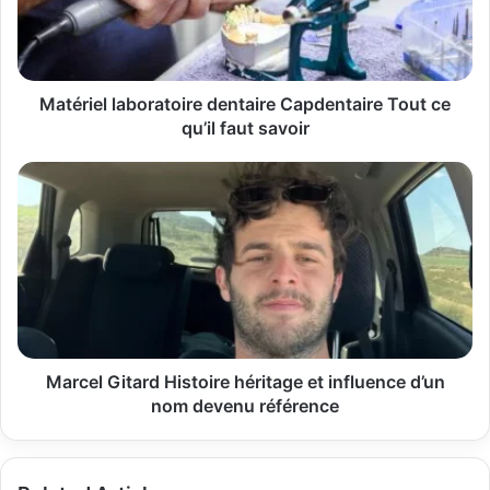
ce
qu’il
faut
savoir
Matériel laboratoire dentaire Capdentaire Tout ce
qu’il faut savoir
Marcel
Gitard
Histoire
héritage
et
influence
d’un
nom
devenu
référence
Marcel Gitard Histoire héritage et influence d’un
nom devenu référence