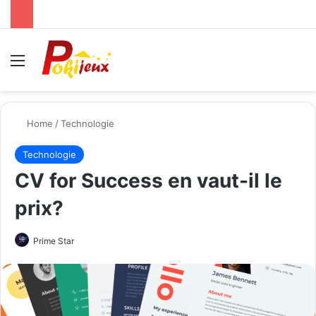
Menu
Se
Home
/
Technologie
Technologie
CV for Success en vaut-il le
prix?
Send
Prime Star
an
email