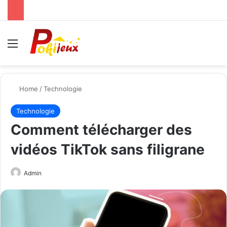
Menu
Se
Home
/
Technologie
Technologie
Comment télécharger des
vidéos TikTok sans filigrane
Send
Admin
an
email