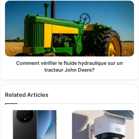
Comment
vérifier
le
fluide
hydraulique
sur
un
tracteur
John
Deere?
Comment vérifier le fluide hydraulique sur un
tracteur John Deere?
Related Articles