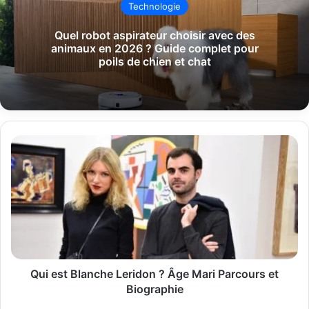
Technologie
Quel robot aspirateur choisir avec des
animaux en 2026 ? Guide complet pour
poils de chien et chat
Qui
est
Blanche
Leridon
?
Âge
Mari
Parcours
et
Biographie
Qui est Blanche Leridon ? Âge Mari Parcours et
Biographie