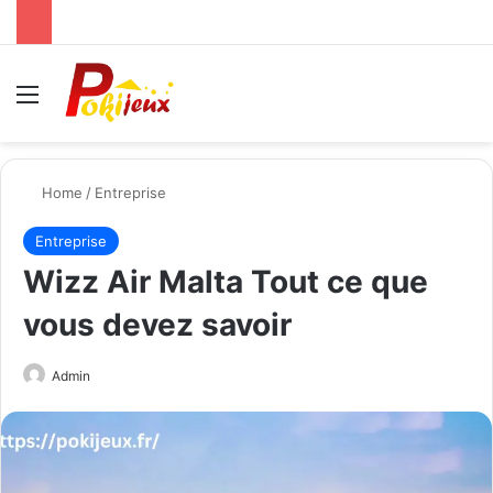
Menu
Se
Home
/
Entreprise
Entreprise
Wizz Air Malta Tout ce que
vous devez savoir
Send
Admin
an
email