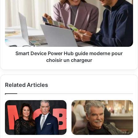
Device
Power
Hub
guide
moderne
pour
choisir
un
chargeur
Smart Device Power Hub guide moderne pour
choisir un chargeur
Related Articles