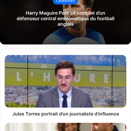
Célébrités
Harry Maguire Portrait complet d’un
défenseur central emblématique du football
anglais
Jules
Torres
portrait
d’un
journaliste
d’influence
Jules Torres portrait d’un journaliste d’influence
Smart