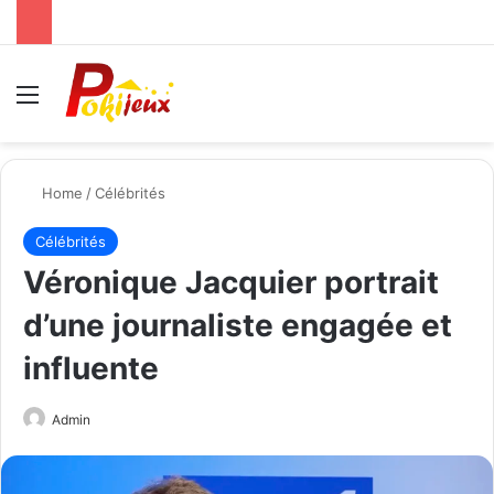
Menu
Se
Home
/
Célébrités
Célébrités
Véronique Jacquier portrait
d’une journaliste engagée et
influente
Send
Admin
an
email