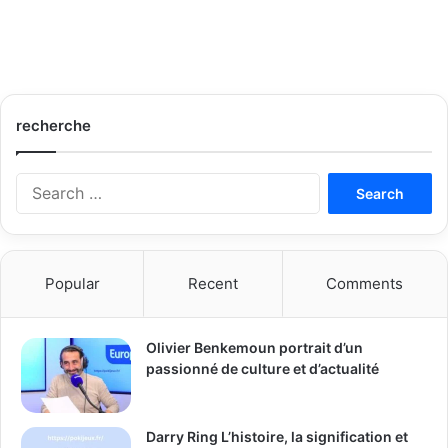
recherche
S
e
a
r
c
Popular
Recent
Comments
h
f
o
Olivier Benkemoun portrait d’un
r
passionné de culture et d’actualité
:
Darry Ring L’histoire, la signification et