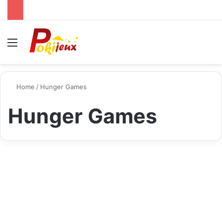
Menu
S
Home
/
Hunger Games
Hunger Games
Jeux
La Distribution de Hunger
Games Un Casting