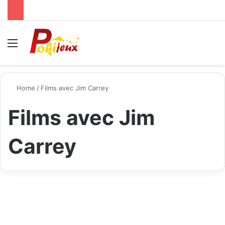
Menu
S
Home
/
Films avec Jim Carrey
Films avec Jim
Carrey
Célébrités
Films avec Jim Carrey Une