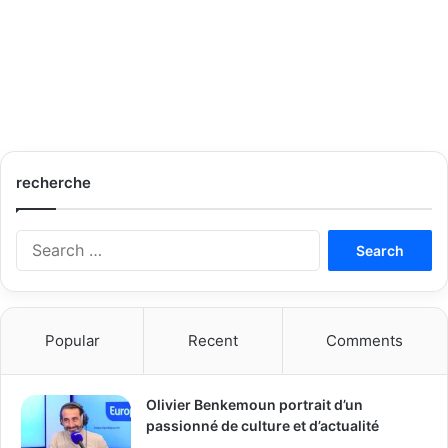
recherche
S
e
a
r
c
Popular
Recent
Comments
h
f
o
Olivier Benkemoun portrait d’un
r
passionné de culture et d’actualité
: