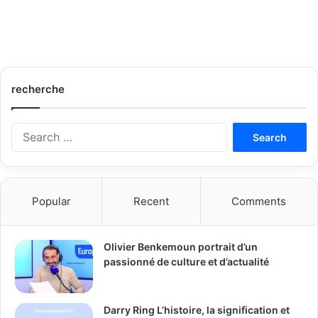
recherche
S
e
a
r
c
Popular
Recent
Comments
h
f
o
Olivier Benkemoun portrait d’un
r
passionné de culture et d’actualité
:
Darry Ring L’histoire, la signification et