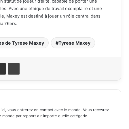
n statut de joueur d’élite, capable de porter une
les. Avec une éthique de travail exemplaire et une
lle, Maxey est destiné à jouer un rôle central dans
ia 76ers.
ues de Tyrese Maxey
Tyrese Maxey
it
Share via Email
Print
s. ici, vous entrerez en contact avec le monde. Vous recevrez
le monde par rapport à n’importe quelle catégorie.