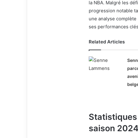
la NBA. Malgré les déf
progression notable tan
une analyse complète d
ses performances clés,
Related Articles
Sen
parco
aveni
belg
Statistiques
saison 202