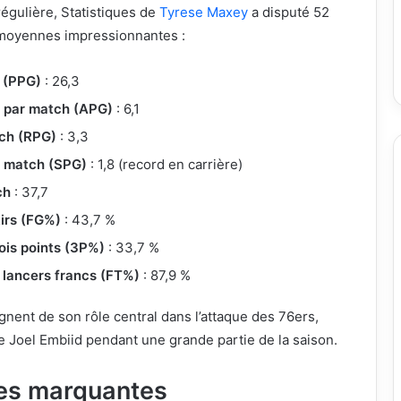
régulière, Statistiques de
Tyrese Maxey
a disputé 52
 moyennes impressionnantes :
 (PPG)
: 26,3
s par match (APG)
: 6,1
ch (RPG)
: 3,3
r match (SPG)
: 1,8 (record en carrière)
ch
: 37,7
irs (FG%)
: 43,7 %
ois points (3P%)
: 33,7 %
lancers francs (FT%)
: 87,9 %
gnent de son rôle central dans l’attaque des 76ers,
e Joel Embiid pendant une grande partie de la saison.
es marquantes