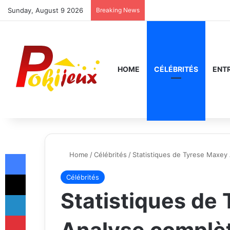
Sunday, August 9 2026
Breaking News
HOME
CÉLÉBRITÉS
ENT
Facebook
Home
/
Célébrités
/
Statistiques de Tyrese Maxey
X
Célébrités
Statistiques de
LinkedIn
Pinterest