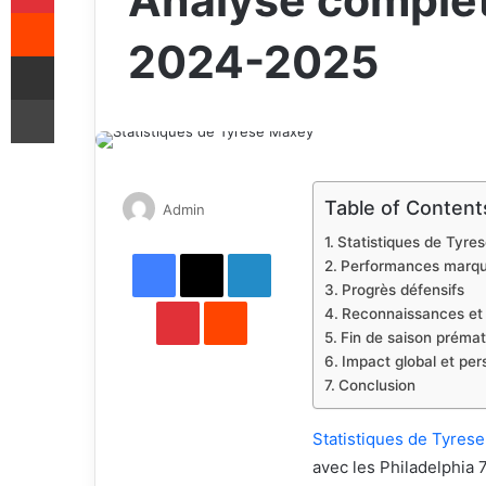
Analyse complèt
Reddit
2024-2025
Share via Email
Print
Table of Content
Send
Admin
an
Statistiques de Tyre
Facebook
X
email
LinkedIn
Performances marq
Progrès défensifs
Pinterest
Reddit
Reconnaissances et 
Fin de saison préma
Impact global et per
Conclusion
Statistiques de Tyres
avec les Philadelphia 