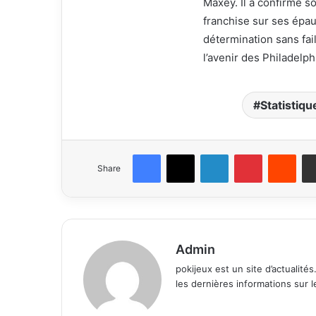
Maxey. Il a confirmé so
franchise sur ses épau
détermination sans fai
l’avenir des Philadelph
Statistiq
Facebook
X
LinkedIn
Pinterest
Redd
Share
Admin
pokijeux est un site d’actualité
les dernières informations sur 
Website