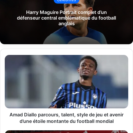
Harry Maguire Portrait complet d’un
défenseur central emblématique du football
anglais
Amad
Diallo
parcours,
talent,
style
de
jeu
et
avenir
d’une
Amad Diallo parcours, talent, style de jeu et avenir
étoile
d’une étoile montante du football mondial
montante
du