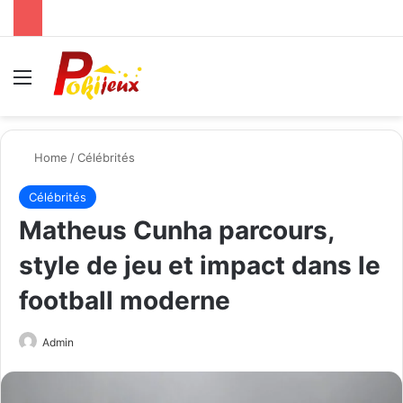
Menu
Se
Home
/
Célébrités
Célébrités
Matheus Cunha parcours,
style de jeu et impact dans le
football moderne
Send
Admin
an
email