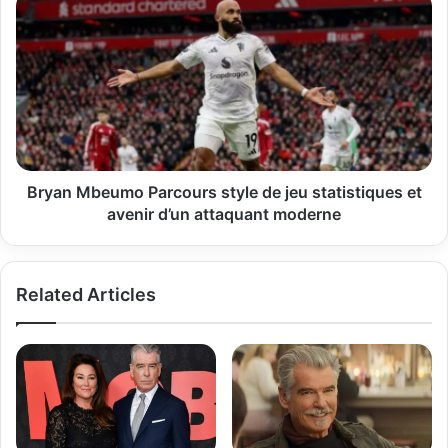
Bryan
football
Mbeumo
mondial
Parcours
style
de
jeu
statistiques
et
avenir
d’un
Bryan Mbeumo Parcours style de jeu statistiques et
attaquant
avenir d’un attaquant moderne
moderne
Related Articles