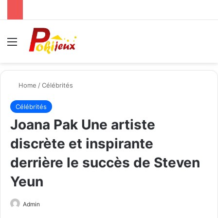
Menu
Se
Home
/
Célébrités
Célébrités
Joana Pak Une artiste
discrète et inspirante
derrière le succès de Steven
Yeun
Send
Admin
an