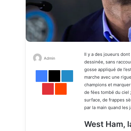
Il y a des joueurs don
Send
Admin
dessinée, sans raccour
an
gosse appliqué de l’es
Facebook
X
email
LinkedIn
marche avec une rigue
Pinterest
Reddit
champions et marquer à
de fées tombé du ciel 
surface, de frappes sè
par la main quand les 
West Ham, l