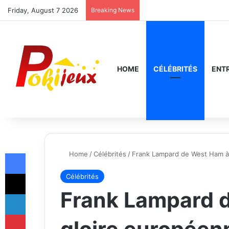
Friday, August 7 2026
Breaking News
HOME
CÉLÉBRITÉS
ENT
Facebook
Home
/
Célébrités
/
Frank Lampard de West Ham à l
X
Célébrités
Frank Lampard d
LinkedIn
Pinterest