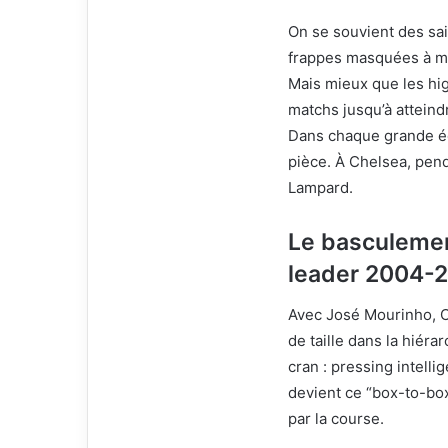
On se souvient des sais
frappes masquées à mi
Mais mieux que les hig
matchs jusqu’à atteindr
Dans chaque grande équ
pièce. À Chelsea, pend
Lampard.
Le basculemen
leader 2004-
Avec José Mourinho, C
de taille dans la hiér
cran : pressing intellig
devient ce “box-to-box
par la course.