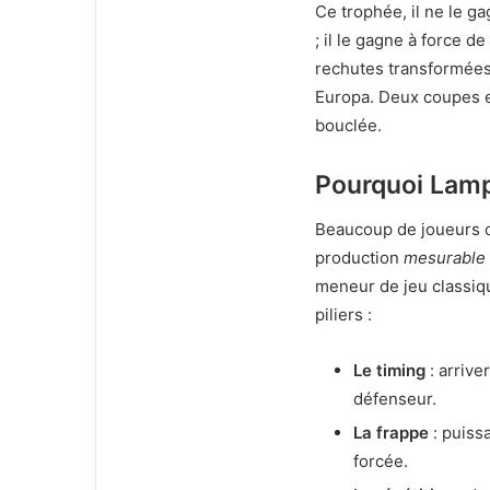
Ce trophée, il ne le g
; il le gagne à force 
rechutes transformées 
Europa. Deux coupes e
bouclée.
Pourquoi Lamp
Beaucoup de joueurs on
production
mesurable
meneur de jeu classique
piliers :
Le timing
: arrive
défenseur.
La frappe
: puiss
forcée.