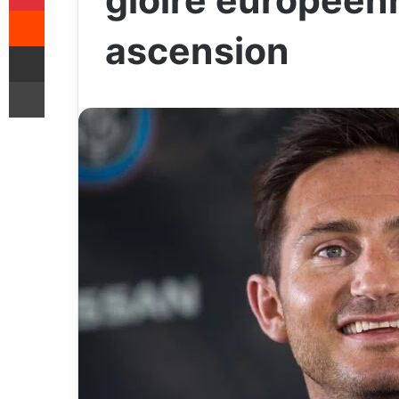
gloire européenn
Reddit
ascension
Share via Email
Print