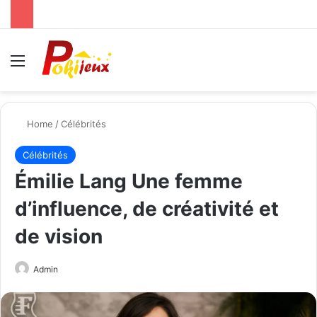
Menu
Se
Home
/
Célébrités
Célébrités
Émilie Lang Une femme
d’influence, de créativité et
de vision
Send
Admin
an
email