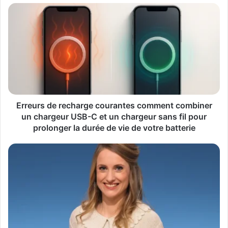
Erreurs
de
recharge
courantes
comment
combiner
un
chargeur
USB-
C
Erreurs de recharge courantes comment combiner
et
un chargeur USB-C et un chargeur sans fil pour
un
prolonger la durée de vie de votre batterie
chargeur
sans
Christine
fil
Coulaud
pour
une
prolonger
femme
la
d’influence,
durée
de
de
passion
vie
et