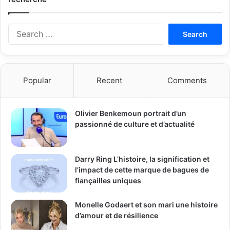
S
e
a
r
c
Popular
Recent
Comments
h
f
o
Olivier Benkemoun portrait d’un
r
passionné de culture et d’actualité
:
Darry Ring L’histoire, la signification et
l’impact de cette marque de bagues de
fiançailles uniques
Monelle Godaert et son mari une histoire
d’amour et de résilience