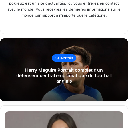
pokijeux est un site d’actualités. ici, vous entrerez en contact
avec le monde. Vous recevrez les dernières informations sur le
monde par rapport à n’importe quelle catégorie.
Website
Célébrités
Harry Maguire Portrait complet d’un
défenseur central emblématique du football
anglais
Margot
Haddad
âge,