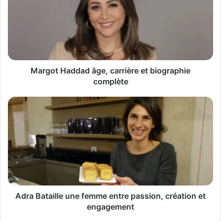
carrière
et
biographie
complète
Margot Haddad âge, carrière et biographie
complète
Adra
Bataille
une
femme
entre
passion,
création
et
engagement
Adra Bataille une femme entre passion, création et
engagement