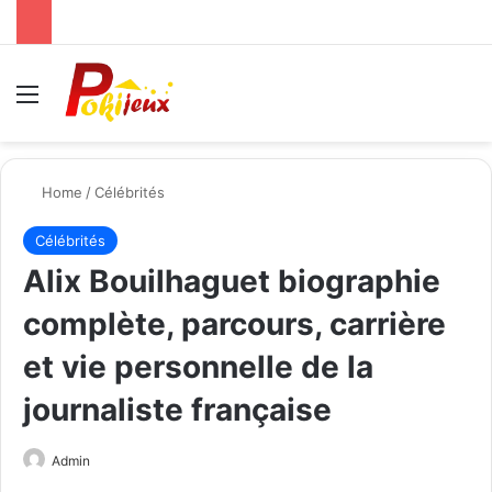
Menu
Se
Home
/
Célébrités
Célébrités
Alix Bouilhaguet biographie
complète, parcours, carrière
et vie personnelle de la
journaliste française
Send
Admin
an