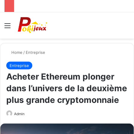
Menu
Se
Home
/
Entreprise
Entreprise
Acheter Ethereum plonger
dans l’univers de la deuxième
plus grande cryptomonnaie
Send
Admin
an
email